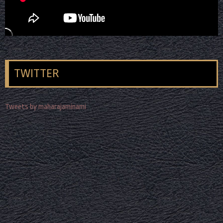
TWITTER
Tweets by maharajaminami