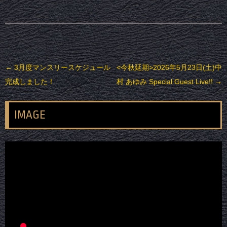
投稿ナビゲーション
←
3月度マンスリースケジュール
<今秋延期>2026年5月23日(土)中
完成しました！
村 あゆみ Special Guest Live!!
→
IMAGE