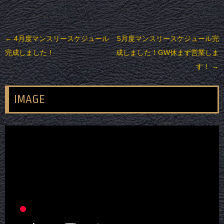
投稿ナビゲーション
←
4月度マンスリースケジュール
5月度マンスリースケジュール完
完成しました！
成しました！GW休まず営業しま
す！
→
IMAGE