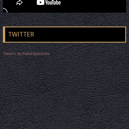
TWITTER
Tweets by maharajaminami