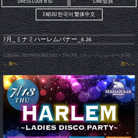
DRESS CODE & ID
LINE会員
EN(US) 한국어 繁体中文
7月_ミナミハーレムバナー_6.26
公開日時:
2017年6月26日
1032 × 774
(
7月_ミナミハーレムバナー_6.26
)
← 前へ
次へ →