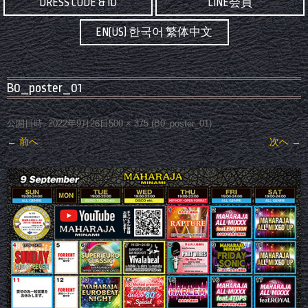
DRESS CODE & ID
LINE会員
EN(US) 한국어 繁体中文
B0_poster_01
公開日時:
2022年9月26日
500 × 375
(
B0_poster_01
)
← 前へ
次へ →