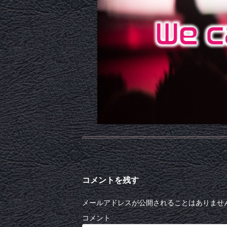
コメントを残す
メールアドレスが公開されることはありませ
コメント