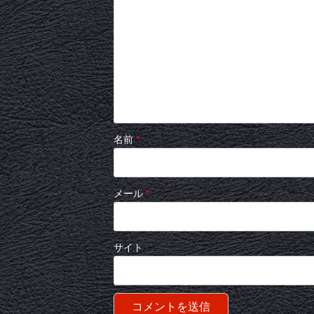
名前
*
メール
*
サイト