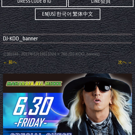
DRESS CODE & ID
LINE会員
EN(US) 한국어 繁体中文
DJ-KOO_banner
公開日時:
2017年5月19日
1024 × 768
(
DJ-KOO_banner
)
← 前へ
次へ →