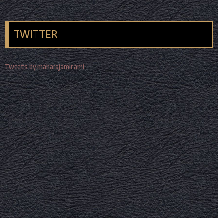
TWITTER
Tweets by maharajaminami