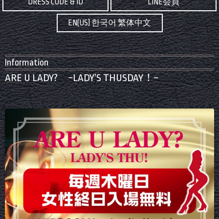
DRESS CODE & ID
LINE会員
EN(US) 한국어 繁体中文
Information
ARE U LADY? ~LADY’S THUSDAY！~