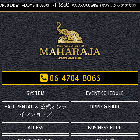
ARE U LADY? ~LADY’S THUSDAY！~ | 【公式】MAHARAJA OSAKA（マハラジャ オオサカ）
06-4704-8066
SYSTEM
EVENT SCHEDULE
HALL RENTAL ＆ 公式オンラ
DRINK & FOOD
インショップ
ACCESS
BUSINESS HOUR