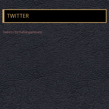
TWITTER
Tweets by maharajaminami