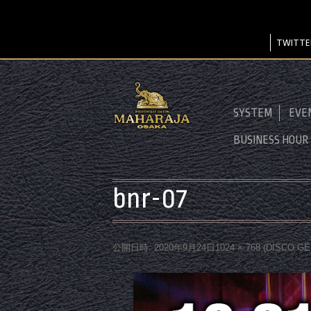
TWITTE
SYSTEM
EVE
BUSINESS HOUR
bnr-07
公開日時:
2020年9月24日
1024 × 768
(
DISCO G