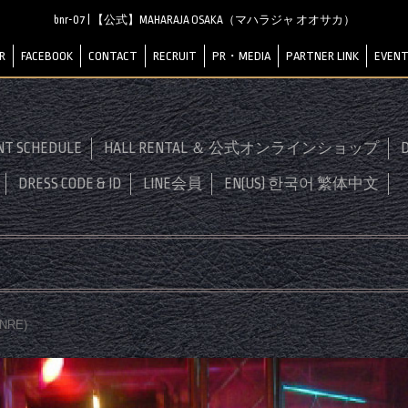
bnr-07 | 【公式】MAHARAJA OSAKA（マハラジャ オオサカ）
R
FACEBOOK
CONTACT
RECRUIT
PR・MEDIA
PARTNER LINK
EVENT
NT SCHEDULE
HALL RENTAL ＆ 公式オンラインショップ
D
DRESS CODE & ID
LINE会員
EN(US) 한국어 繁体中文
ENRE
)