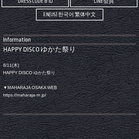
DRESS CODE & ID
LINE会員
EN(US) 한국어 繁体中文
Information
HAPPY DISCO ゆかた祭り
8/11(木)
HAPPY DISCO ゆかた祭り
▼MAHARAJA OSAKA WEB
https://maharaja-m.jp/