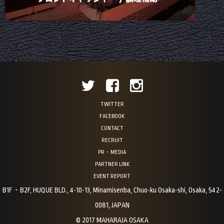
TWITTER
FACEBOOK
CONTACT
RECRUIT
PR・MEDIA
PARTNER LINK
EVENT REPORT
B1F・B2F, HUQUE BLD., 4-10-13, Minamisenba, Chuo-ku Osaka-shi, Osaka, 542-
0081, JAPAN
© 2017 MAHARAJA OSAKA