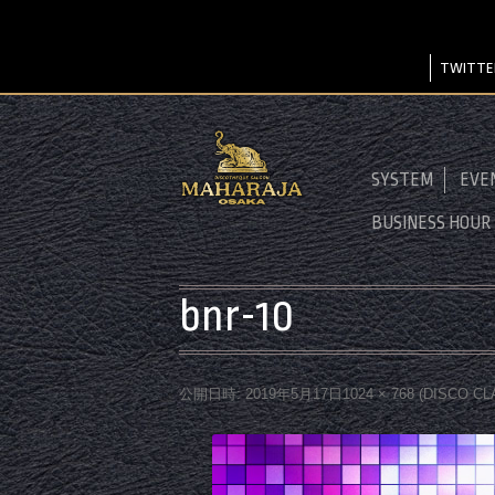
TWITTE
SYSTEM
EVE
BUSINESS HOUR
bnr-10
公開日時:
2019年5月17日
1024 × 768
(
DISCO CL