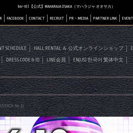
bnr-10 | 【公式】MAHARAJA OSAKA（マハラジャ オオサカ）
R
FACEBOOK
CONTACT
RECRUIT
PR・MEDIA
PARTNER LINK
EVENT
NT SCHEDULE
HALL RENTAL ＆ 公式オンラインショップ
D
DRESS CODE & ID
LINE会員
EN(US) 한국어 繁体中文
ASSICS No.1
)