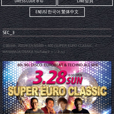
DRESS CODE & ID
LINE会員
EN(US) 한국어 繁体中文
SEC_3
公開日時:
2021年3月3日
800 × 600
(
SUPER EURO CLASSIC /
MAHARAJA OSAKA YouTubeチャンネル
)