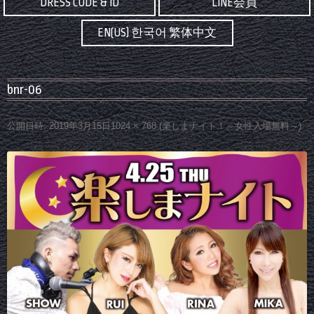
DRESS CODE & ID
LINE会員
EN(US) 한국어 繁体中文
bnr-06
公開日時:
2019年3月15日
1024 × 768
(
楽しまナイト！～女性入場無料～
)