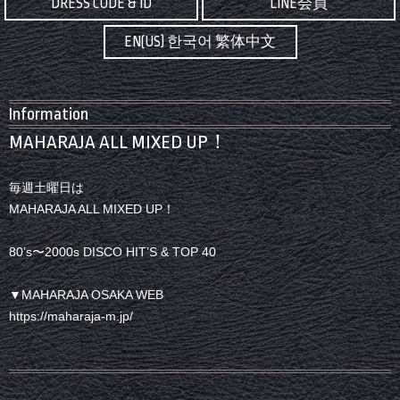
DRESS CODE & ID
LINE会員
EN(US) 한국어 繁体中文
Information
MAHARAJA ALL MIXED UP！
毎週土曜日は
MAHARAJA ALL MIXED UP！
80’s〜2000s DISCO HIT’S & TOP 40
▼MAHARAJA OSAKA WEB
https://maharaja-m.jp/