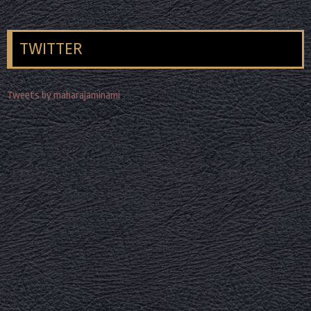
TWITTER
Tweets by maharajaminami