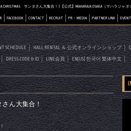
AJA CHRISTMAS サンタさん大集合！ | 【公式】MAHARAJA OSAKA（マハラジャ
R
FACEBOOK
CONTACT
RECRUIT
PR・MEDIA
PARTNER LINK
EVENT
NT SCHEDULE
HALL RENTAL ＆ 公式オンラインショップ
D
DRESS CODE & ID
LINE会員
EN(US) 한국어 繁体中文
 サンタさん大集合！
合！