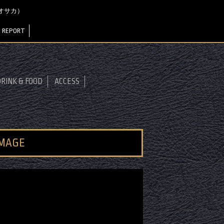
 オオサカ）
 REPORT
RINK & FOOD
ACCESS
IMAGE