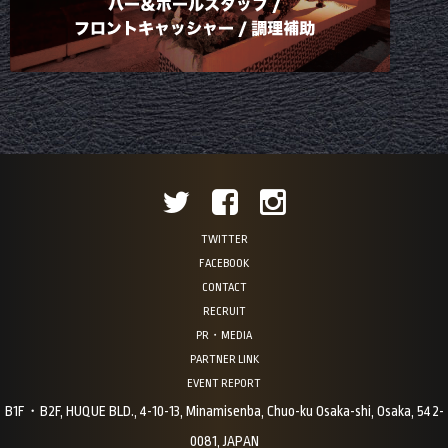
TWITTER
FACEBOOK
CONTACT
RECRUIT
PR・MEDIA
PARTNER LINK
EVENT REPORT
B1F・B2F, HUQUE BLD., 4-10-13, Minamisenba, Chuo-ku Osaka-shi, Osaka, 542-
0081, JAPAN