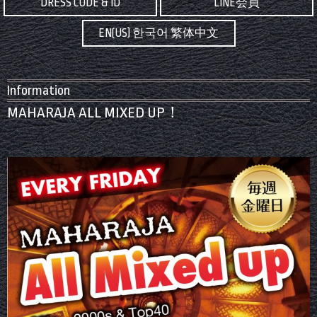
DRESS CODE & ID
LINE会員
EN(US) 한국어 繁体中文
Information
MAHARAJA ALL MIXED UP！