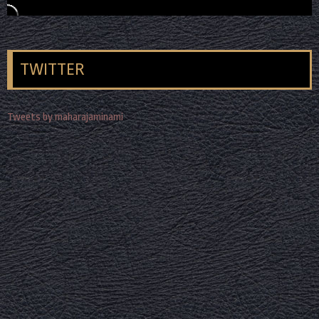
TWITTER
Tweets by maharajaminami