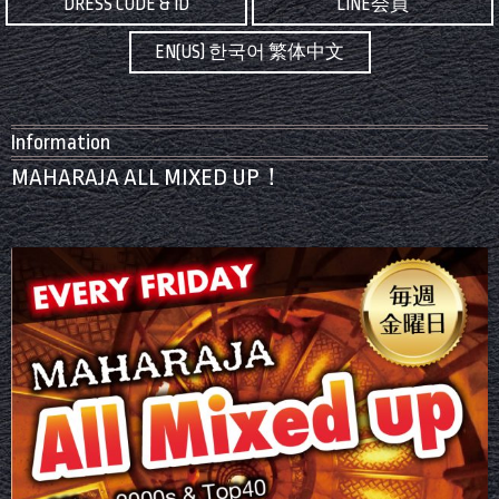
DRESS CODE & ID
LINE会員
EN(US) 한국어 繁体中文
Information
MAHARAJA ALL MIXED UP！