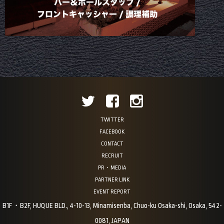
TWITTER
FACEBOOK
CONTACT
RECRUIT
PR・MEDIA
PARTNER LINK
EVENT REPORT
B1F・B2F, HUQUE BLD., 4-10-13, Minamisenba, Chuo-ku Osaka-shi, Osaka, 542-
0081, JAPAN