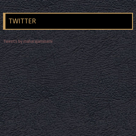
TWITTER
Tweets by maharajaminami