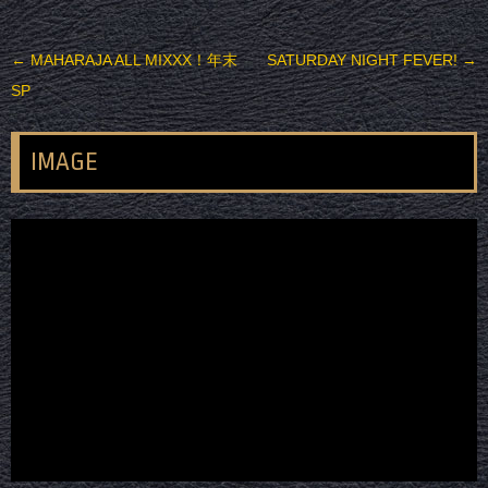
投稿ナビゲーション
←
MAHARAJA ALL MIXXX！年末
SATURDAY NIGHT FEVER!
→
SP
IMAGE