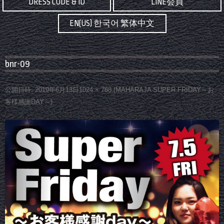
DRESS CODE & ID
LINE会員
EN(US) 한국어 繁体中文
bnr-09
公開日時:
2019年6月13日
1024 × 768
(
MAHARAJA SUPER FRIDAY～お
客様感謝DAY～
)