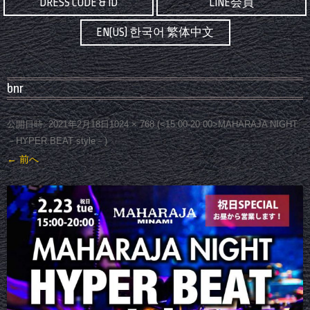
DRESS CODE & ID
LINE会員
EN(US) 한국어 繁体中文
bnr
公開日時:
2021年2月18日
1024 × 768
(
<15:00-20:00>MAHARAJA NIGHT
－HYPER BEAT style－
)
← 前へ