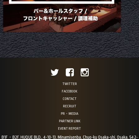
TWITTER
FACEBOOK
CONTACT
RECRUIT
PR・MEDIA
PARTNER LINK
EVENT REPORT
B1F・B2F, HUQUE BLD., 4-10-13, Minamisenba, Chuo-ku Osaka-shi, Osaka, 542-