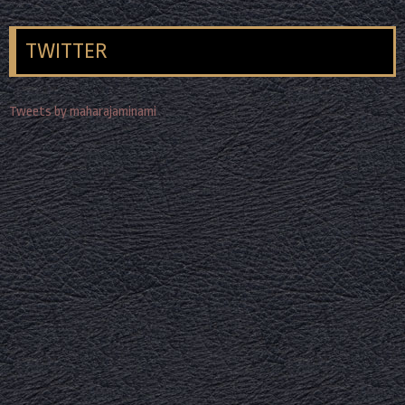
TWITTER
Tweets by maharajaminami