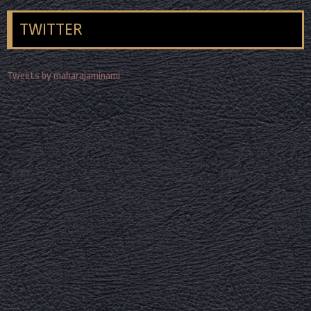
TWITTER
Tweets by maharajaminami