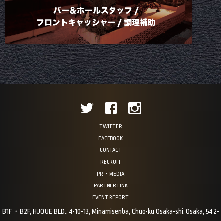
TWITTER
FACEBOOK
CONTACT
RECRUIT
PR・MEDIA
PARTNER LINK
EVENT REPORT
B1F・B2F, HUQUE BLD., 4-10-13, Minamisenba, Chuo-ku Osaka-shi, Osaka, 542-