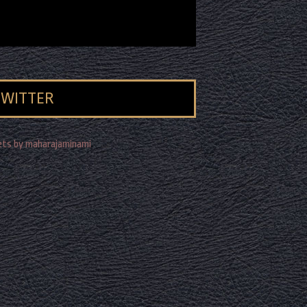
TWITTER
ts by maharajaminami