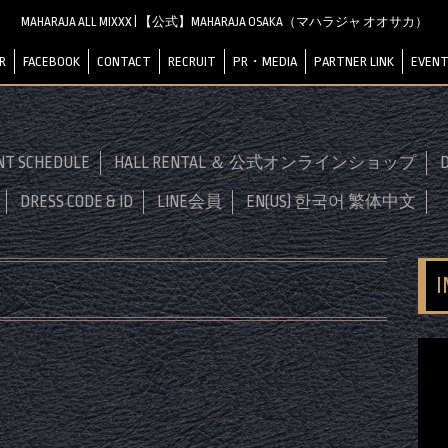
MAHARAJA ALL MIXXX | 【公式】MAHARAJA OSAKA（マハラジャ オオサカ）
R
FACEBOOK
CONTACT
RECRUIT
PR・MEDIA
PARTNER LINK
EVENT
NT SCHEDULE
HALL RENTAL ＆ 公式オンラインショップ
D
DRESS CODE & ID
LINE会員
EN(US) 한국어 繁体中文