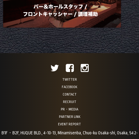
TWITTER
FACEBOOK
CONTACT
RECRUIT
PR・MEDIA
PARTNER LINK
EVENT REPORT
B1F・B2F, HUQUE BLD., 4-10-13, Minamisenba, Chuo-ku Osaka-shi, Osaka, 542-