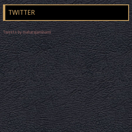
TWITTER
Tweets by maharajaminami