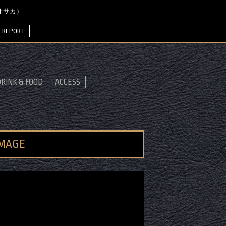
 オオサカ）
 REPORT
RINK & FOOD
ACCESS
IMAGE