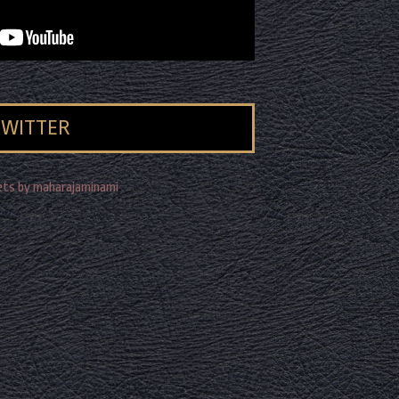
TWITTER
ts by maharajaminami