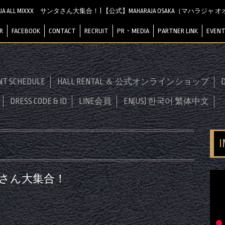
AJA ALL MIXXX サンタさん大集合！ | 【公式】MAHARAJA OSAKA（マハラジャ
R
FACEBOOK
CONTACT
RECRUIT
PR・MEDIA
PARTNER LINK
EVENT
NT SCHEDULE
HALL RENTAL ＆ 公式オンラインショップ
D
DRESS CODE & ID
LINE会員
EN(US) 한국어 繁体中文
サンタさん大集合！