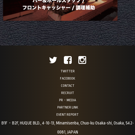
TWITTER
FACEBOOK
CONTACT
RECRUIT
PR・MEDIA
PARTNER LINK
EVENT REPORT
B1F・B2F, HUQUE BLD., 4-10-13, Minamisenba, Chuo-ku Osaka-shi, Osaka, 542-
0081, JAPAN