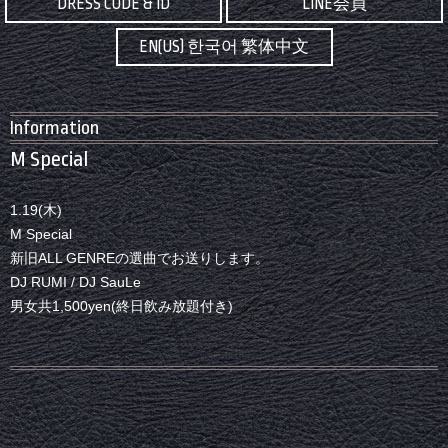
DRESS CODE & ID
LINE会員
EN(US) 한국어 繁体中文
Information
M Special
1.19(木)
M Special
新旧ALL GENREの選曲でお送りします。
DJ RUMI / DJ SauLe
男女共1,500yen(終日飲み放題付き)