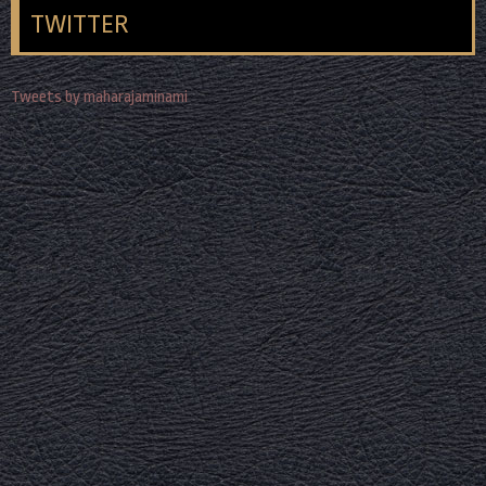
TWITTER
Tweets by maharajaminami