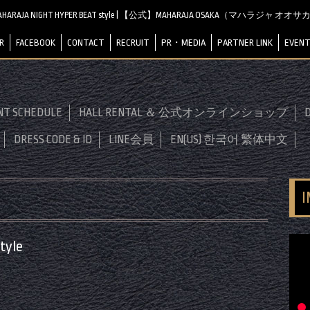
AHARAJA NIGHT HYPER BEAT style | 【公式】MAHARAJA OSAKA（マハラジャ オオサ
R
FACEBOOK
CONTACT
RECRUIT
PR・MEDIA
PARTNER LINK
EVENT
NT SCHEDULE
HALL RENTAL ＆ 公式オンラインショップ
D
DRESS CODE & ID
LINE会員
EN(US) 한국어 繁体中文
tyle