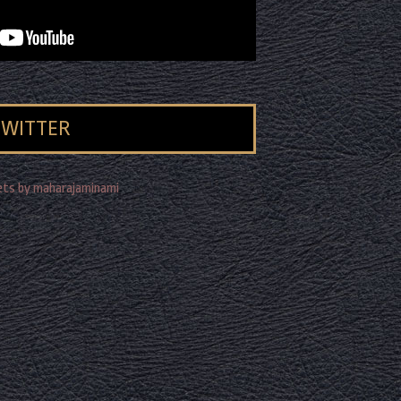
TWITTER
ts by maharajaminami