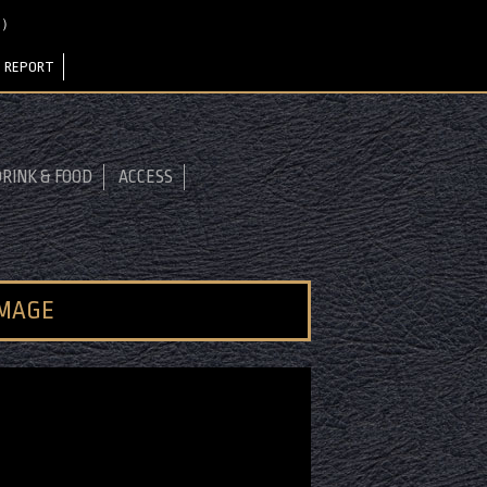
カ）
 REPORT
RINK & FOOD
ACCESS
IMAGE