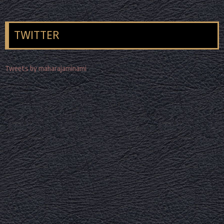
TWITTER
Tweets by maharajaminami