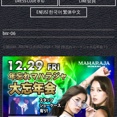
DRESS CODE & ID
LINE会員
EN(US) 한국어 繁体中文
bnr-06
公開日時:
2017年11月15日
1024 × 768
(
年忘れマハラジャ大忘年会！
)