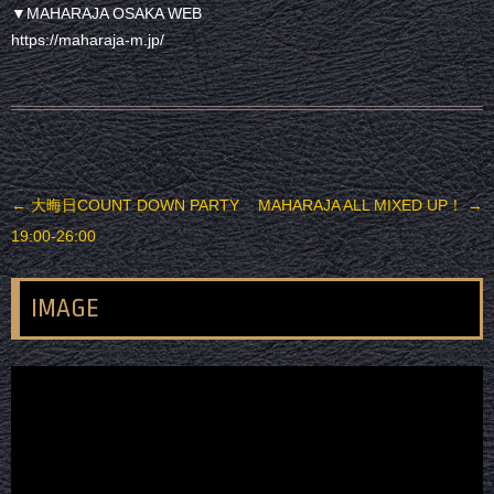
▼MAHARAJA OSAKA WEB
https://maharaja-m.jp/
投稿ナビゲーション
←
大晦日COUNT DOWN PARTY
MAHARAJA ALL MIXED UP！
→
19:00-26:00
IMAGE