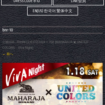
DRESS CODE & ID
LINE会員
EN(US) 한국어 繁体中文
bnr-10
公開日時:
2019年12月17日
1024 × 768
(
MAHARAJA ✖️ UNITED
COLORS Viva Night
)
← 前へ