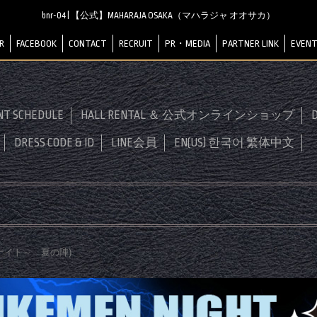
bnr-04 | 【公式】MAHARAJA OSAKA（マハラジャ オオサカ）
R
FACEBOOK
CONTACT
RECRUIT
PR・MEDIA
PARTNER LINK
EVENT
NT SCHEDULE
HALL RENTAL ＆ 公式オンラインショップ
D
DRESS CODE & ID
LINE会員
EN(US) 한국어 繁体中文
ナイト～ 夏の陣
)