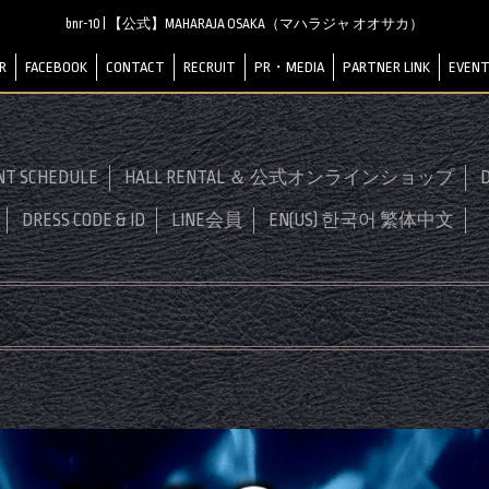
bnr-10 | 【公式】MAHARAJA OSAKA（マハラジャ オオサカ）
R
FACEBOOK
CONTACT
RECRUIT
PR・MEDIA
PARTNER LINK
EVENT
NT SCHEDULE
HALL RENTAL ＆ 公式オンラインショップ
D
DRESS CODE & ID
LINE会員
EN(US) 한국어 繁体中文