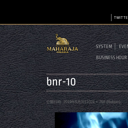
TWITTE
SYSTEM
EVE
BUSINESS HOUR
bnr-10
公開日時:
2019年5月3日
1024 × 768
(
Reborn
)