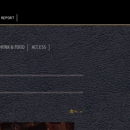
 REPORT
RINK & FOOD
ACCESS
次へ →