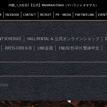
内観_1_tr左右 | 【公式】MAHARAJA OSAKA（マハラジャ オオサカ）
R
FACEBOOK
CONTACT
RECRUIT
PR・MEDIA
PARTNER LINK
EVENT
NT SCHEDULE
HALL RENTAL ＆ 公式オンラインショップ
D
DRESS CODE & ID
LINE会員
EN(US) 한국어 繁体中文
FOOD
)