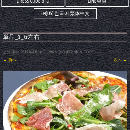
DRESS CODE & ID
LINE会員
EN(US) 한국어 繁体中文
単品_3_tr左右
公開日時:
2017年4月18日
1280 × 960
(
DRINK & FOOD
)
← 前へ
次へ →