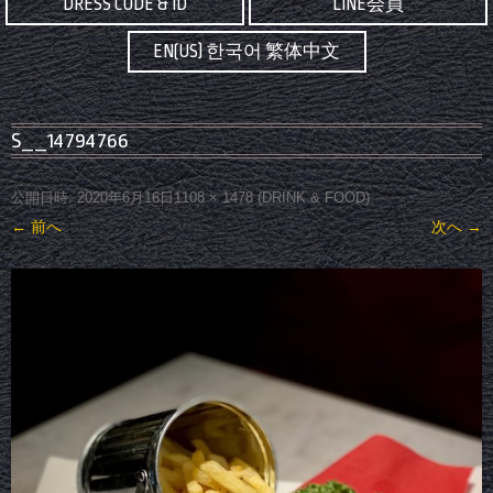
DRESS CODE & ID
LINE会員
EN(US) 한국어 繁体中文
S__14794766
公開日時:
2020年6月16日
1108 × 1478
(
DRINK & FOOD
)
← 前へ
次へ →