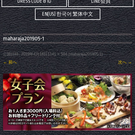
DRESS CODE & ID
LINE会員
EN(US) 한국어 繁体中文
maharaja201905-1
公開日時:
2019年4月18日
1141 × 504
(
maharaja201905-1
)
← 前へ
次へ →