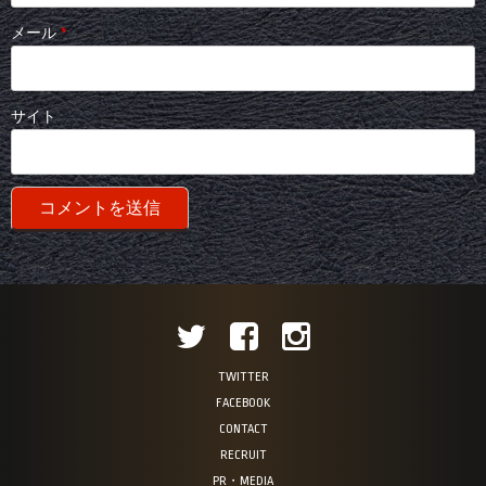
メール
*
サイト
TWITTER
FACEBOOK
CONTACT
RECRUIT
PR・MEDIA