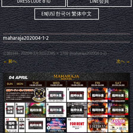
DRESS CODE & ID
LINE会員
EN(US) 한국어 繁体中文
maharaja202004-1-2
公開日時:
2020年3月31日
2385 × 1789
(
maharaja202004-1-2
)
← 前へ
次へ →