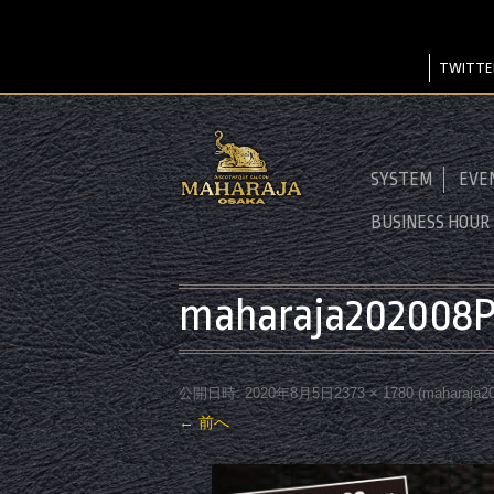
TWITTE
SYSTEM
EVE
BUSINESS HOUR
maharaja202008P
公開日時:
2020年8月5日
2373 × 1780
(
maharaja2
← 前へ