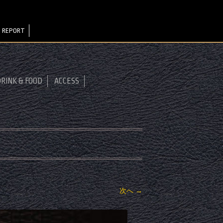
 REPORT
RINK & FOOD
ACCESS
次へ →