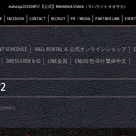
maharaja202008P2 | 【公式】MAHARAJA OSAKA（マハラジャ オオサカ）
R
FACEBOOK
CONTACT
RECRUIT
PR・MEDIA
PARTNER LINK
EVENT
NT SCHEDULE
HALL RENTAL ＆ 公式オンラインショップ
D
DRESS CODE & ID
LINE会員
EN(US) 한국어 繁体中文
2
02008P2
)