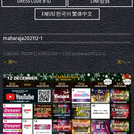
DRESS CODE & ID
LINE会員
EN(US) 한국어 繁体中文
maharaja202112-1
公開日時:
2021年11月29日
2350 × 1762
(
maharaja202112-1
)
← 前へ
次へ →