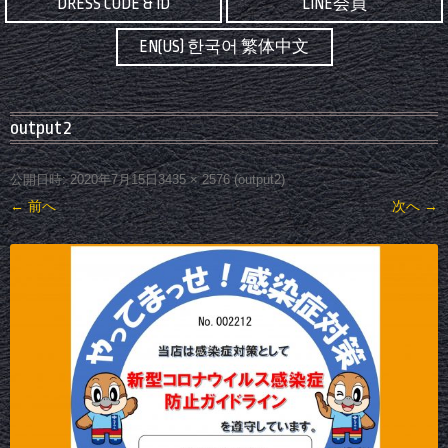
DRESS CODE & ID
LINE会員
EN(US) 한국어 繁体中文
output2
公開日時:
2020年7月15日
3435 × 2576
(
output2
)
← 前へ
次へ →