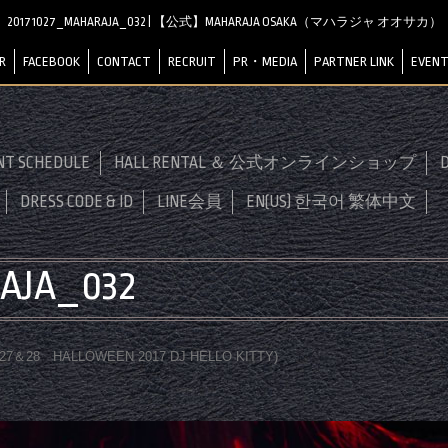
20171027_MAHARAJA_032 | 【公式】MAHARAJA OSAKA（マハラジャ オオサカ）
R
FACEBOOK
CONTACT
RECRUIT
PR・MEDIA
PARTNER LINK
EVENT
NT SCHEDULE
HALL RENTAL ＆ 公式オンラインショップ
D
DRESS CODE & ID
LINE会員
EN(US) 한국어 繁体中文
AJA_032
0.27＆28 HALLOWEEN 2017 DJ HELLO KITTY
)