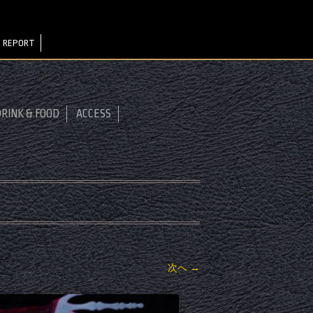
 REPORT
RINK & FOOD
ACCESS
次へ →