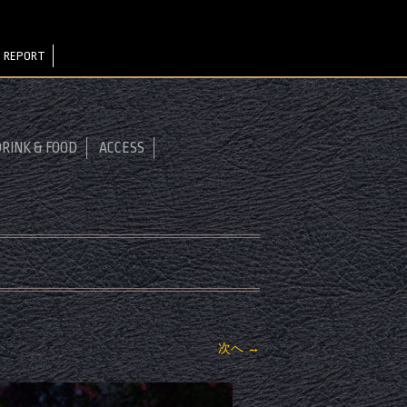
 REPORT
RINK & FOOD
ACCESS
次へ →