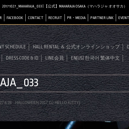
20171027_MAHARAJA_033 | 【公式】MAHARAJA OSAKA（マハラジャ オオサカ）
R
FACEBOOK
CONTACT
RECRUIT
PR・MEDIA
PARTNER LINK
EVENT
NT SCHEDULE
HALL RENTAL ＆ 公式オンラインショップ
D
DRESS CODE & ID
LINE会員
EN(US) 한국어 繁体中文
AJA_033
0.27＆28 HALLOWEEN 2017 DJ HELLO KITTY
)