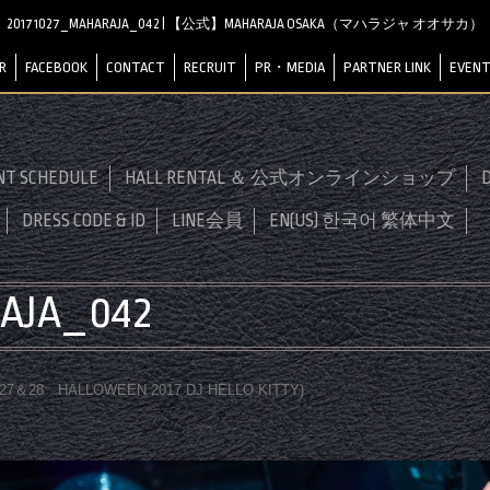
20171027_MAHARAJA_042 | 【公式】MAHARAJA OSAKA（マハラジャ オオサカ）
R
FACEBOOK
CONTACT
RECRUIT
PR・MEDIA
PARTNER LINK
EVENT
NT SCHEDULE
HALL RENTAL ＆ 公式オンラインショップ
D
DRESS CODE & ID
LINE会員
EN(US) 한국어 繁体中文
AJA_042
0.27＆28 HALLOWEEN 2017 DJ HELLO KITTY
)