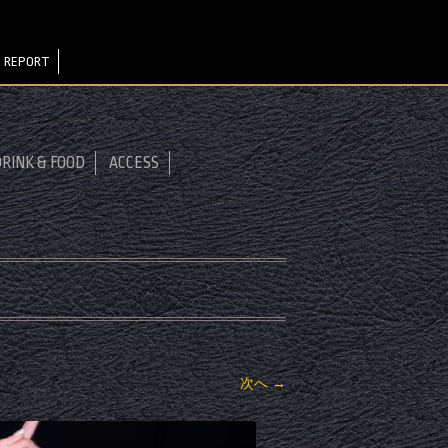
 REPORT
RINK & FOOD
ACCESS
次へ →