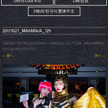
DRESS CODE & ID
LINE会員
EN(US) 한국어 繁体中文
20171027_MAHARAJA_125
公開日時:
2017年11月13日
4476 × 2984
(
2017.10.27＆28 HALLOWEEN
2017 DJ HELLO KITTY
)
← 前へ
次へ →