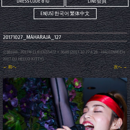
DRESS CODE & ID
LINE会員
EN(US) 한국어 繁体中文
20171027_MAHARAJA_127
公開日時:
2017年11月13日
5472 × 3648
(
2017.10.27＆28 HALLOWEEN
2017 DJ HELLO KITTY
)
← 前へ
次へ →