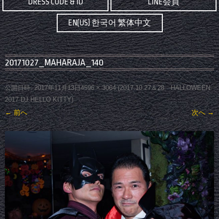
DRESS CODE & ID
LINE会員
EN(US) 한국어 繁体中文
20171027_MAHARAJA_140
公開日時:
2017年11月13日
4596 × 3064
(
2017.10.27＆28 HALLOWEEN
2017 DJ HELLO KITTY
)
← 前へ
次へ →