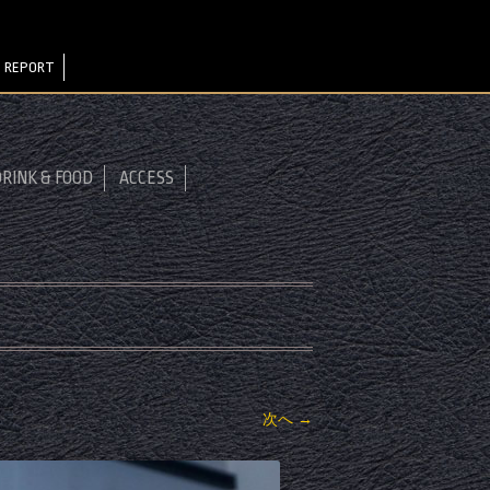
 REPORT
RINK & FOOD
ACCESS
次へ →