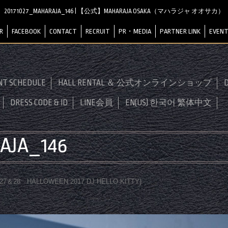
20171027_MAHARAJA_146 | 【公式】MAHARAJA OSAKA（マハラジャ オオサカ）
R
FACEBOOK
CONTACT
RECRUIT
PR・MEDIA
PARTNER LINK
EVENT
NT SCHEDULE
HALL RENTAL ＆ 公式オンラインショップ
D
DRESS CODE & ID
LINE会員
EN(US) 한국어 繁体中文
AJA_146
0.27＆28 HALLOWEEN 2017 DJ HELLO KITTY
)