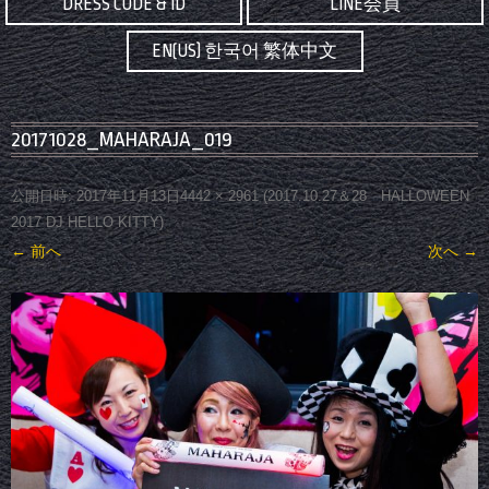
DRESS CODE & ID
LINE会員
EN(US) 한국어 繁体中文
20171028_MAHARAJA_019
公開日時:
2017年11月13日
4442 × 2961
(
2017.10.27＆28 HALLOWEEN
2017 DJ HELLO KITTY
)
← 前へ
次へ →